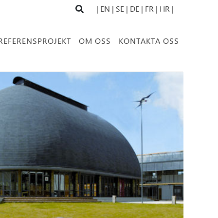
| EN
| SE |
DE |
FR |
HR |
REFERENSPROJEKT
OM OSS
KONTAKTA OSS