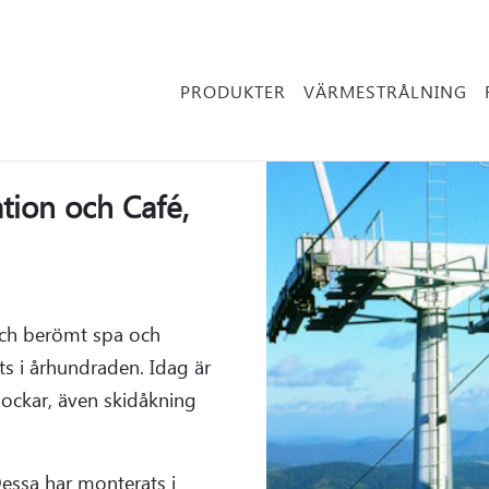
PRODUKTER
VÄRMESTRÅLNING
tion och Café,
och berömt spa och
ts i århundraden. Idag är
lockar, även skidåkning
Dessa har monterats i