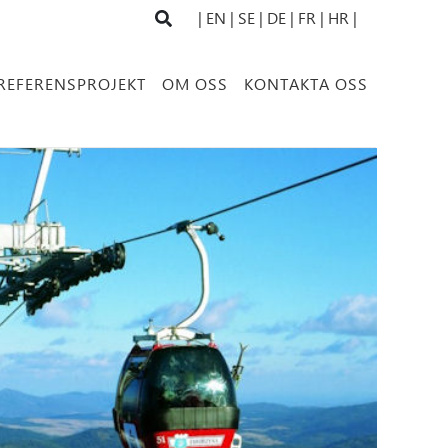
| EN
| SE |
DE |
FR |
HR |
REFERENSPROJEKT
OM OSS
KONTAKTA OSS