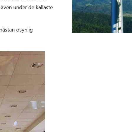
även under de kallaste
nästan osynlig