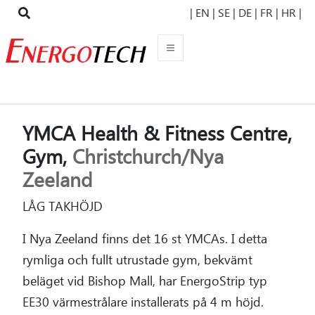
| EN
| SE |
DE |
FR |
HR |
YMCA Health & Fitness Centre,
Gym,
Christchurch/Nya
Zeeland
LÅG TAKHÖJD
I Nya Zeeland finns det 16 st YMCAs. I detta
rymliga och fullt utrustade gym, bekvämt
beläget vid Bishop Mall, har EnergoStrip typ
EE30 värmestrålare installerats på 4 m höjd.